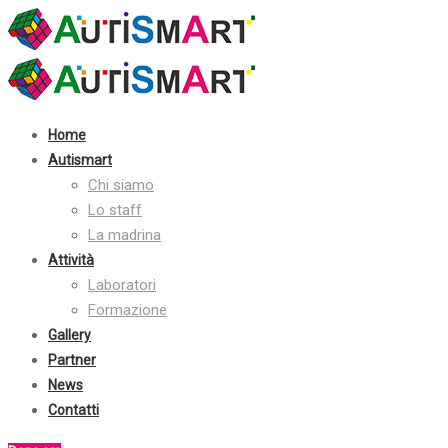
Contatti:
+39 030 2410070
info@autismart.it
seguici su facebook
Home
Autismart
Chi siamo
Lo staff
La madrina
Attività
Laboratori
Formazione
Gallery
Partner
News
Contatti