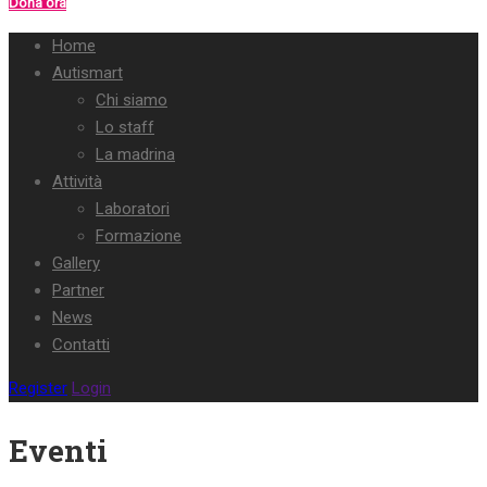
Dona ora
Home
Autismart
Chi siamo
Lo staff
La madrina
Attività
Laboratori
Formazione
Gallery
Partner
News
Contatti
Register
Login
Eventi