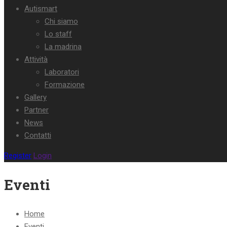
Autismart
Chi siamo
Lo staff
La madrina
Attività
Laboratori
Formazione
Gallery
Partner
News
Contatti
Register
Login
Eventi
Home
Eventi