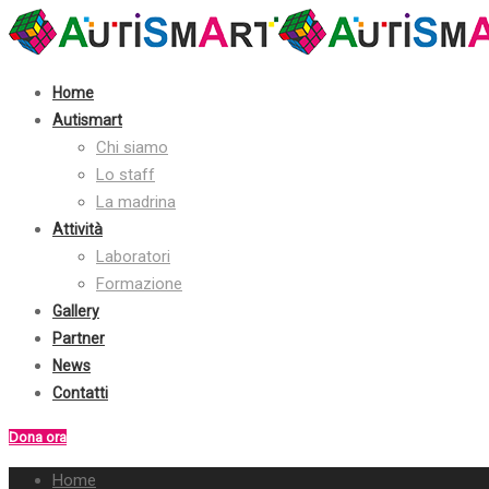
Home
Autismart
Chi siamo
Lo staff
La madrina
Attività
Laboratori
Formazione
Gallery
Partner
News
Contatti
Dona ora
Home