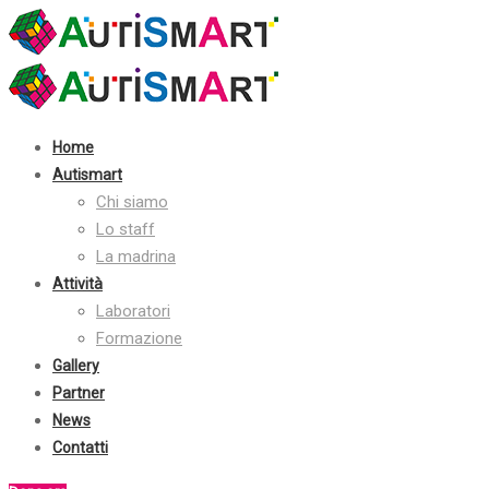
Contatti:
+39 030 2410070
info@autismart.it
seguici su facebook
Home
Autismart
Chi siamo
Lo staff
La madrina
Attività
Laboratori
Formazione
Gallery
Partner
News
Contatti