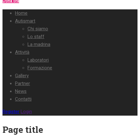
Dona ora
Home
Autismart
Chi siamo
Lo staff
La madrina
Attività
Laboratori
Formazione
Gallery
Partner
News
Contatti
Register
Login
Page title