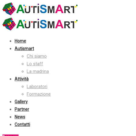
Contatti:
+39 030 2410070
info@autismart.it
seguici su facebook
Home
Autismart
Chi siamo
Lo staff
La madrina
Attività
Laboratori
Formazione
Gallery
Partner
News
Contatti