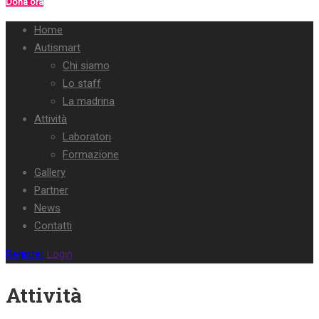
Dona ora
Home
Autismart
Chi siamo
Lo staff
La madrina
Attività
Laboratori
Formazione
Gallery
Partner
News
Contatti
Register
Login
Attività