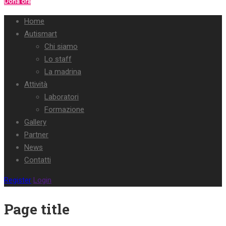
Dona ora
Home
Autismart
Chi siamo
Lo staff
La madrina
Attività
Laboratori
Formazione
Gallery
Partner
News
Contatti
Register
Login
Page title