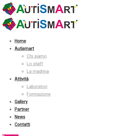
Contatti:
+39 030 2410070
info@autismart.it
seguici su facebook
Home
Autismart
Chi siamo
Lo staff
La madrina
Attività
Laboratori
Formazione
Gallery
Partner
News
Contatti