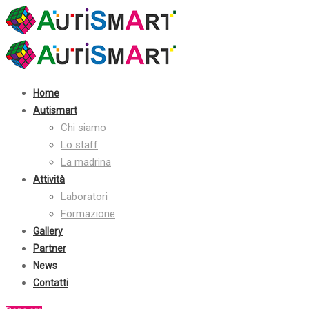
Contatti:
+39 030 2410070
info@autismart.it
seguici su facebook
Home
Autismart
Chi siamo
Lo staff
La madrina
Attività
Laboratori
Formazione
Gallery
Partner
News
Contatti