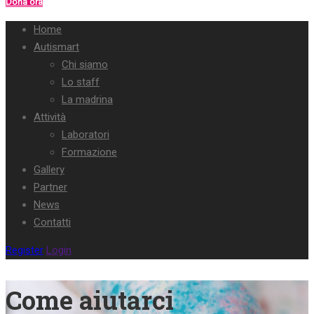
Dona ora
Home
Autismart
Chi siamo
Lo staff
La madrina
Attività
Laboratori
Formazione
Gallery
Partner
News
Contatti
Register
Login
Come aiutarci