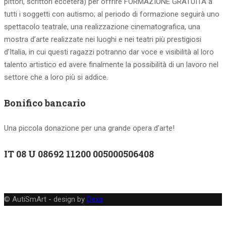
pittori, scrittori eccetera) per offrire FORMAZIONE GRATUITA a
tutti i soggetti con autismo; al periodo di formazione seguirà uno
spettacolo teatrale, una realizzazione cinematografica, una
mostra d’arte realizzate nei luoghi e nei teatri più prestigiosi
d’Italia, in cui questi ragazzi potranno dar voce e visibilità al loro
talento artistico ed avere finalmente la possibilità di un lavoro nel
settore che a loro più si addice.
Bonifico bancario
Una piccola donazione per una grande opera d’arte!
IT 08 U 08692 11200 005000506408
© AutiSmArt - design by
Dexa