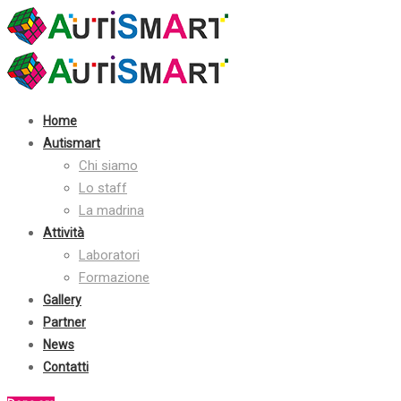
Contatti:
+39 030 2410070
info@autismart.it
seguici su facebook
Home
Autismart
Chi siamo
Lo staff
La madrina
Attività
Laboratori
Formazione
Gallery
Partner
News
Contatti