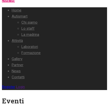
Dona ora
Home
Autismart
Chi siamo
Lo staff
La madrina
Attività
Laboratori
Formazione
Gallery
Partner
News
Contatti
Register
Login
Eventi