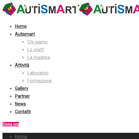
Home
Autismart
Chi siamo
Lo staff
La madrina
Attività
Laboratori
Formazione
Gallery
Partner
News
Contatti
Dona ora
Home