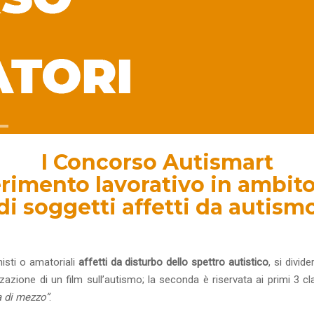
I Concorso Autismart
erimento lavorativo in ambito
di soggetti affetti da autism
nisti o amatoriali
affetti da disturbo dello spettro autistico
, si divid
lizzazione di un film sull’autismo; la seconda è riservata ai primi 3 c
a di mezzo”
.