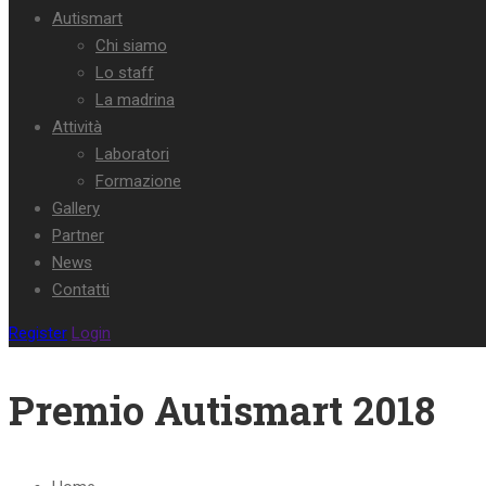
Autismart
Chi siamo
Lo staff
La madrina
Attività
Laboratori
Formazione
Gallery
Partner
News
Contatti
Register
Login
Premio Autismart 2018