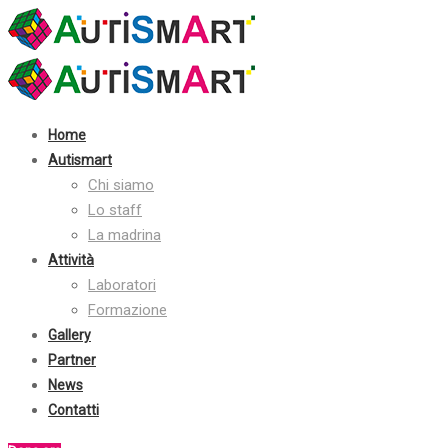
Contatti:
+39 030 2410070
info@autismart.it
seguici su facebook
Home
Autismart
Chi siamo
Lo staff
La madrina
Attività
Laboratori
Formazione
Gallery
Partner
News
Contatti