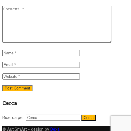
Cerca
Ricerca per:
© AutiSmArt - design by
Dexa