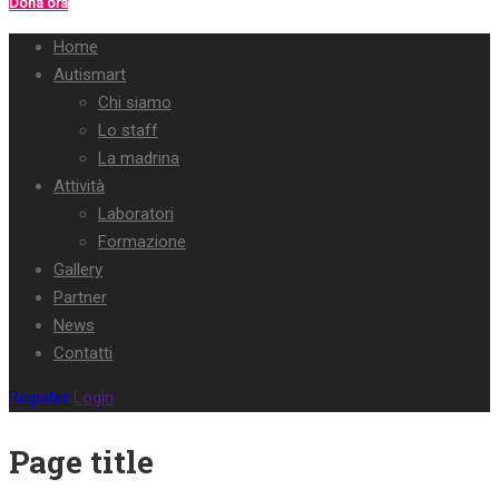
Dona ora
Home
Autismart
Chi siamo
Lo staff
La madrina
Attività
Laboratori
Formazione
Gallery
Partner
News
Contatti
Register
Login
Page title