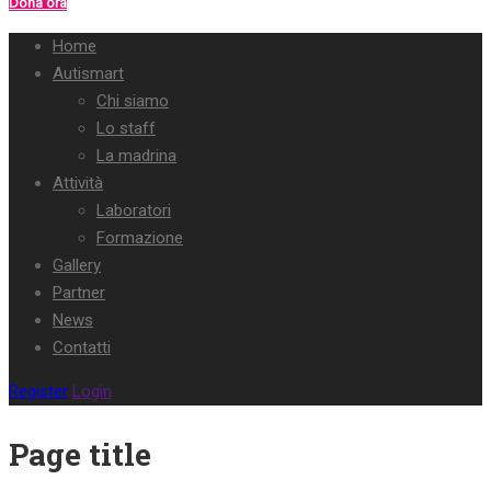
Dona ora
Home
Autismart
Chi siamo
Lo staff
La madrina
Attività
Laboratori
Formazione
Gallery
Partner
News
Contatti
Register
Login
Page title