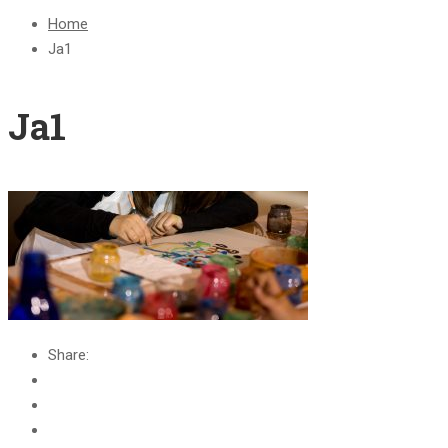
Home
Ja1
Ja1
Share: