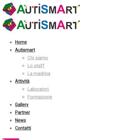
Contatti:
+39 030 2410070
info@autismart.it
seguici su facebook
Home
Autismart
Chi siamo
Lo staff
La madrina
Attività
Laboratori
Formazione
Gallery
Partner
News
Contatti