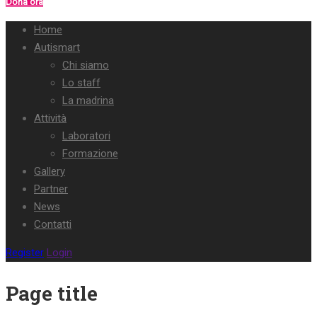
Dona ora
Home
Autismart
Chi siamo
Lo staff
La madrina
Attività
Laboratori
Formazione
Gallery
Partner
News
Contatti
Register
Login
Page title