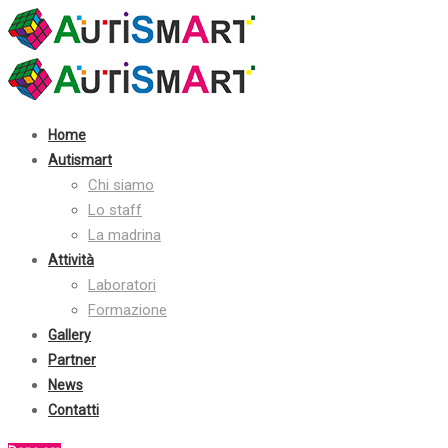
Contatti:
+39 030 2410070
info@autismart.it
seguici su facebook
Home
Autismart
Chi siamo
Lo staff
La madrina
Attività
Laboratori
Formazione
Gallery
Partner
News
Contatti