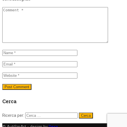
Cerca
Ricerca per:
© AutiSmArt - design by
Dexa