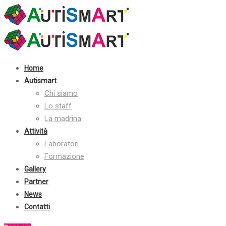
Contatti:
+39 030 2410070
info@autismart.it
seguici su facebook
Home
Autismart
Chi siamo
Lo staff
La madrina
Attività
Laboratori
Formazione
Gallery
Partner
News
Contatti