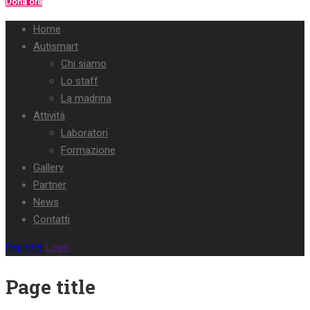
Dona ora
Home
Autismart
Chi siamo
Lo staff
La madrina
Attività
Laboratori
Formazione
Gallery
Partner
News
Contatti
Register
Login
Page title