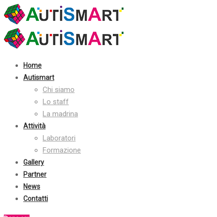
Contatti:
+39 030 2410070
info@autismart.it
seguici su facebook
Home
Autismart
Chi siamo
Lo staff
La madrina
Attività
Laboratori
Formazione
Gallery
Partner
News
Contatti