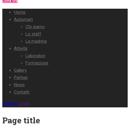
Dona ora
Home
Autismart
Chi siamo
Lo staff
La madrina
Attività
Laboratori
Formazione
Gallery
Partner
News
Contatti
Register
Login
Page title