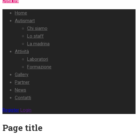
Dona ora
Home
Autismart
Chi siamo
Lo staff
La madrina
Attività
Laboratori
Formazione
Gallery
Partner
News
Contatti
Register
Login
Page title