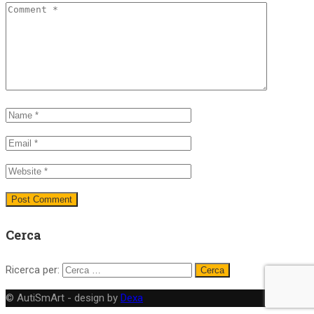
Cerca
Ricerca per:
© AutiSmArt - design by
Dexa