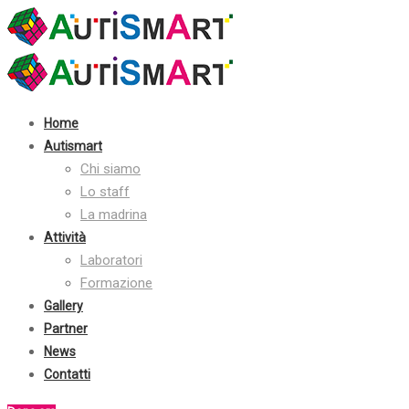
Contatti:
+39 030 2410070
info@autismart.it
seguici su facebook
Home
Autismart
Chi siamo
Lo staff
La madrina
Attività
Laboratori
Formazione
Gallery
Partner
News
Contatti