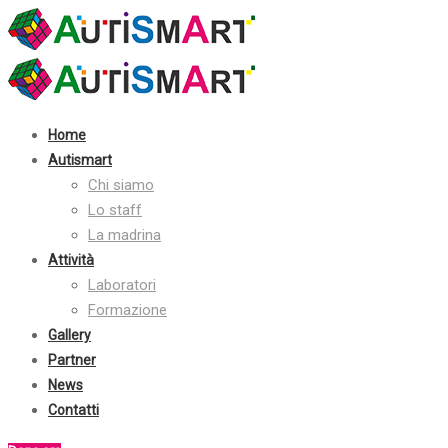
Contatti:
+39 030 2410070
info@autismart.it
seguici su facebook
Home
Autismart
Chi siamo
Lo staff
La madrina
Attività
Laboratori
Formazione
Gallery
Partner
News
Contatti