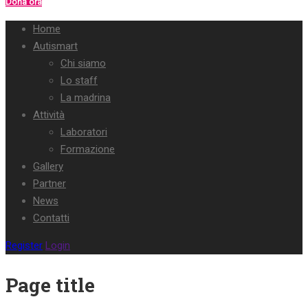
Dona ora
Home
Autismart
Chi siamo
Lo staff
La madrina
Attività
Laboratori
Formazione
Gallery
Partner
News
Contatti
Register
Login
Page title