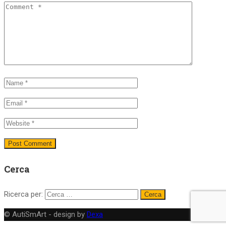
Cerca
Ricerca per:
© AutiSmArt - design by
Dexa