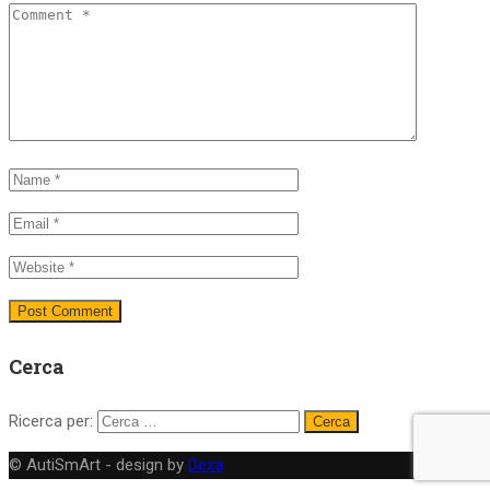
Cerca
Ricerca per:
© AutiSmArt - design by
Dexa