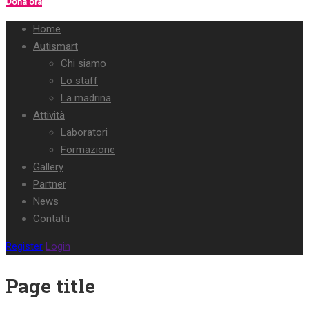
Dona ora
Home
Autismart
Chi siamo
Lo staff
La madrina
Attività
Laboratori
Formazione
Gallery
Partner
News
Contatti
Register
Login
Page title