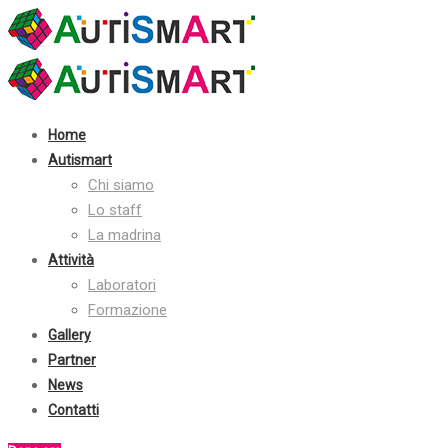
Contatti:
+39 030 2410070
info@autismart.it
seguici su facebook
Home
Autismart
Chi siamo
Lo staff
La madrina
Attività
Laboratori
Formazione
Gallery
Partner
News
Contatti