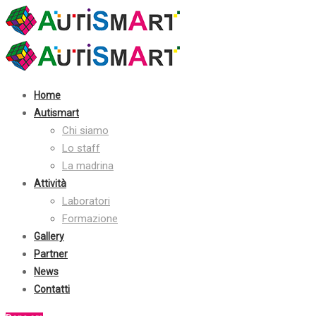
Contatti:
+39 030 2410070
info@autismart.it
seguici su facebook
Home
Autismart
Chi siamo
Lo staff
La madrina
Attività
Laboratori
Formazione
Gallery
Partner
News
Contatti