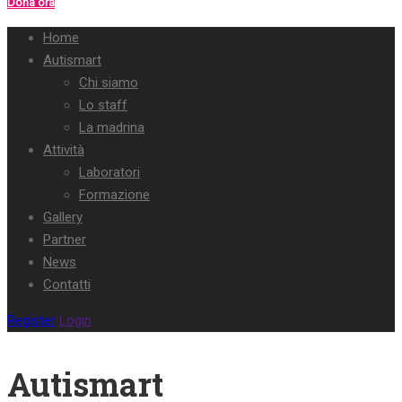
Dona ora
Home
Autismart
Chi siamo
Lo staff
La madrina
Attività
Laboratori
Formazione
Gallery
Partner
News
Contatti
Register
Login
Autismart