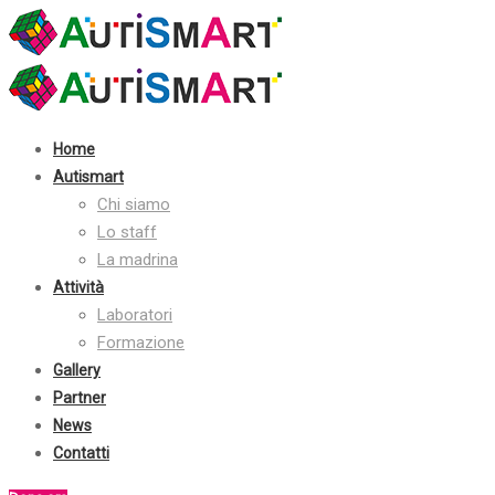
Contatti:
+39 030 2410070
info@autismart.it
seguici su facebook
Home
Autismart
Chi siamo
Lo staff
La madrina
Attività
Laboratori
Formazione
Gallery
Partner
News
Contatti