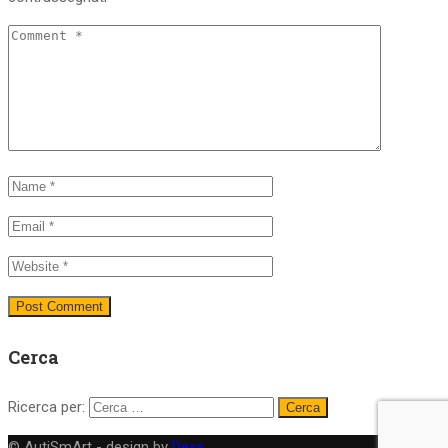
Cerca
Ricerca per:
© AutiSmArt - design by
Dexa