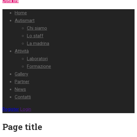
Dona ora
Home
Autismart
Chi siamo
Lo staff
La madrina
Attività
Laboratori
Formazione
Gallery
Partner
News
Contatti
Register
Login
Page title